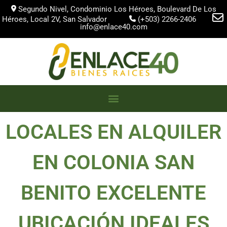
Segundo Nivel, Condominio Los Héroes, Boulevard De Los
Héroes, Local 2V, San Salvador
(+503) 2266-2406
info@enlace40.com
LOCALES EN ALQUILER
EN COLONIA SAN
BENITO EXCELENTE
UBICACIÓN IDEALES