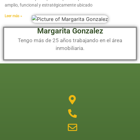
amplio, funcional y estratégicamente ubicado
Leer más »
Margarita Gonzalez
Tengo más de 25 años trabajando en el área
inmobiliaria.