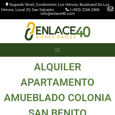
Segundo Nivel, Condominio Los Héroes, Boulevard De Los
Héroes, Local 2V, San Salvador
(+503) 2266-2406
info@enlace40.com
ALQUILER
APARTAMENTO
AMUEBLADO COLONIA
SAN BENITO