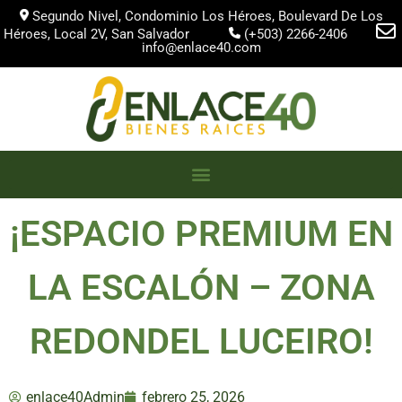
Segundo Nivel, Condominio Los Héroes, Boulevard De Los
Héroes, Local 2V, San Salvador
(+503) 2266-2406
info@enlace40.com
¡ESPACIO PREMIUM EN
LA ESCALÓN – ZONA
REDONDEL LUCEIRO!
enlace40Admin
febrero 25, 2026