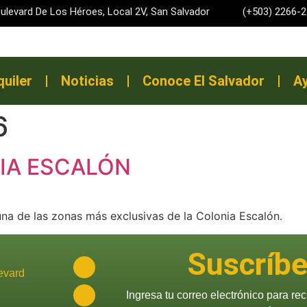
Boulevard De Los Héroes, Local 2V, San Salvador
(+503) 226
quiler
Noticias
Conoce El Salvador
Ay
6
NIA ESCALÓN
una de las zonas más exclusivas de la Colonia Escalón.
Suscríbe
evard
Ingresa tu correo electrónico para rec