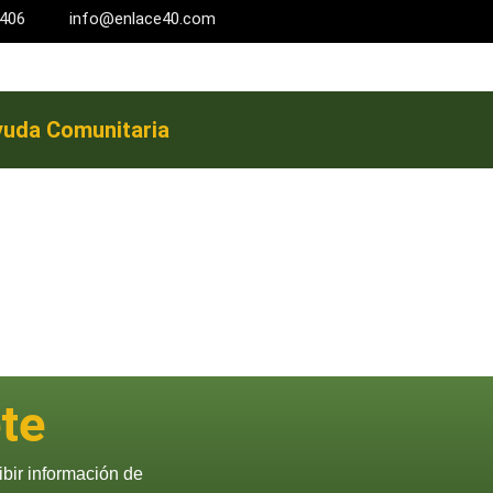
6-2406
info@enlace40.com
uda Comunitaria
te
ibir información de