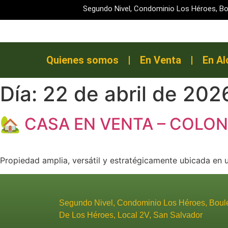
Segundo Nivel, Condominio Los Héroes, 
Quienes somos
En Venta
En Al
Día:
22 de abril de 202
🏡 CASA EN VENTA – COLO
Propiedad amplia, versátil y estratégicamente ubicada en 
Segundo Nivel, Condominio Los Héroes, Boul
De Los Héroes, Local 2V, San Salvador