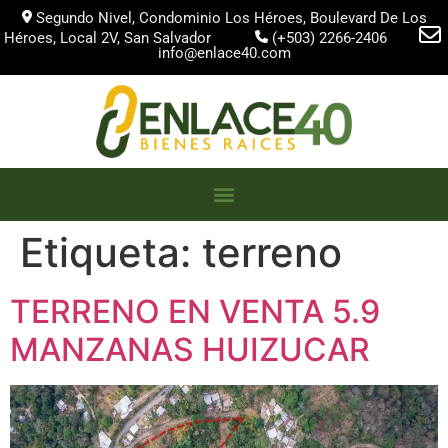
Segundo Nivel, Condominio Los Héroes, Boulevard De Los
Héroes, Local 2V, San Salvador
(+503) 2266-2406
info@enlace40.com
Etiqueta:
terreno
TERRENO EN VENTA 5.9
MANZANAS HUIZUCAR